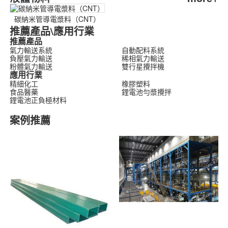
碳納米管導電漿料（CNT）
推薦產品\應用行業
推薦產品
氣力輸送系統
自動配料系統
負壓氣力輸送
稀相氣力輸送
粉體氣力輸送
雙行星攪拌機
應用行業
精細化工
橡膠塑料
食品醫藥
鋰電池勻漿攪拌
鋰電池正負極材料
案例推薦