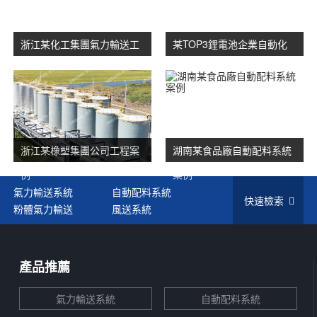
浙江某化工集團氣力輸送工
某TOP3鋰電池企業自動化
程案例
生產線案例
浙江某橡塑集團公司工程案
湖南某食品廠自動配料系統
例
案例
氣力輸送系統
自動配料系統
快速檢索
粉體氣力輸送
風送系統
產品推薦
氣力輸送系統
自動配料系統