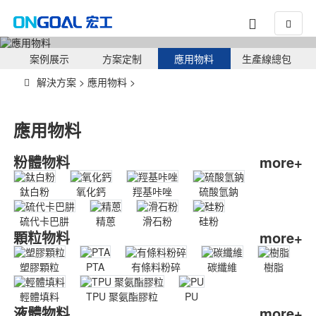
應用物料
案例展示
方案定制
應用物料
生產線總包
解決方案
>
應用物料
>
應用物料
粉體物料
more+
鈦白粉
氧化鈣
羥基咔唑
硫酸氫鈉
硫代卡巴肼
精蒽
滑石粉
硅粉
顆粒物料
more+
塑膠顆粒
PTA
有條料粉碎
碳纖維
樹脂
輕體填料
TPU 聚氨酯膠粒
PU
液體物料
more+