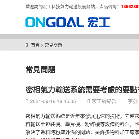
歡迎訪問宏工科技氣力輸送設備網站，產品咨詢：
1366288
首頁
>
常見問題
常見問題
密相氣力輸送系統需要考慮的要點
2021-09-18 18:45:35
宏工網絡部
字號
密相氣力輸送系統是近年來發展迅速的技術。它越
料輸送至包裝機、壓片機、粉碎機等設備的料斗，
解決了進料時粉塵外溢的問題，是許多物料加工廠