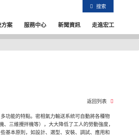
搜索
決方案
服務中心
新聞資訊
走進宏工
常見問題
常規問題解答，疑難問題請在線聯系我們
返回列表
、多功能的特點。密相氣力輸送系統可自動將各種物
機、三維攪拌機等），大大降低了工人的勞動強度，
一些基本原則，如設計、選型、安裝、調試、應用和