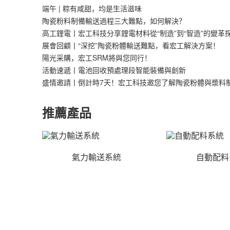
端午 | 粽有咸甜，均是生活滋味
陶瓷粉料制備輸送過程三大難點，如何解決？
高工鋰電丨宏工科技分享鋰電材料從“制造”到“智造”的變革
展會回顧丨“深挖”陶瓷粉體輸送難點，看宏工解決方案！
陽光采購，宏工SRM將與您同行！
活動速遞丨電池回收預處理段智能裝備與創新
盛情邀請丨倒計時7天！宏工科技邀您了解陶瓷粉體與漿料
推薦產品
氣力輸送系統
自動配料