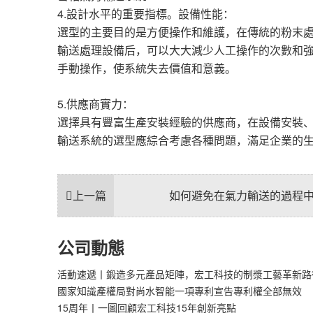
4.
設計水平的重要指標。設備性能：
選型的主要目的是方便操作和維護，在傳統的粉末
輸送處理設備后，可以大大減少人工操作的次數和
手動操作，使系統失去價值和意義。
5.
供應商實力：
選擇具有豐富生產安裝經驗的供應商，在設備安裝
輸送系統的選型應綜合考慮各種問題，滿足企業的
上一篇
如何避免在氣力輸送的過程
公司動態
活動速遞丨鍛造多元產品矩陣，宏工科技的制漿工藝革新路
國家知識產權局對尚水智能一項專利宣告專利權全部無效
15周年丨一圖回顧宏工科技15年創新亮點