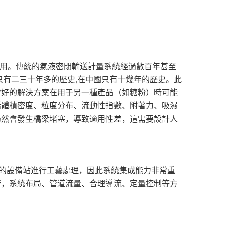
用。傳統的氣液密閉輸送計量系統經過數百年甚至
,
只有二三十年多的歷史
在中國只有十幾年的歷史。此
常好的解決方案在用于另一種產品（如糖粉）時可能
括體積密度、粒度分布、流動性指數、附著力、吸濕
仍然會發生橋梁堵塞，導致適用性差，這需要設計人
的設備站進行工藝處理，因此系統集成能力非常重
時，系統布局、管道流量、合理導流、定量控制等方