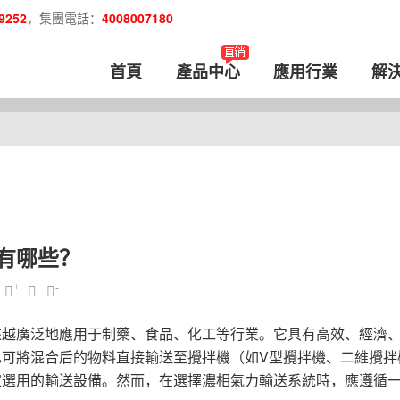
9252
，集團電話：
4008007180
首頁
產品中心
應用行業
解
有哪些？
+
-
來越廣泛地應用于制藥、食品、化工等行業。它具有高效、經濟
V
也可將混合后的物料直接輸送至攪拌機（如
型攪拌機、二維攪拌
家選用的輸送設備。然而，在選擇濃相氣力輸送系統時，應遵循