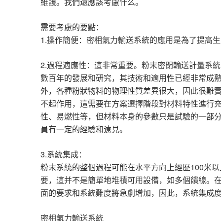
維護。我們還應該考慮什么。
需要考慮的要點：
1.
操作簡便：密相氣力輸送系統的應用是為了提高生
2.
過程適應性：這非常重要。粉末密閉輸送計量系統
數百年的發展和研究，其技術和適用性已經非常成
外，各種粉狀物料的物理性質差異很大，因此很難
不起作用，這需要在方案選擇階段對材料特性進行
性、易燃性等，但材料本身的參數只是試驗的一部
員有一定的經驗和遠見。
3.
系統集成：
100
粉末系統的整個過程可能在水平方向上經歷
米以
要，這并不是簡單地堆積可用設備，如多個饋線。
面的要求和系統難度將急劇增加，因此，系統集成
密相氣力輸送系統