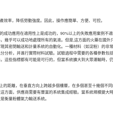
產效率，降低勞動強度。因此，操作應簡單、方便、可控。
90%
的成功應用在適用性上是成功的，
以上的失敗應用案例不適
,
熟，幾乎可以成功地處理所有的氣液。但是
這方面的火藥在國外
實現其密閉輸送和計量系統的自動化。一種材料（如淀粉）的非
充分分析，并進行實際材料試驗。試驗過程中需要的各種參數包
分。這些指標都有可能是可行的，但當系統擴大到大眾運輸時，
上的距離，在垂直方向上跨越多個樓層，在多個甚至十幾個不同
在這方面，供應商需要有豐富的系統集成經驗。當系統規模變大
度是衡量粉體氣力輸送系統。