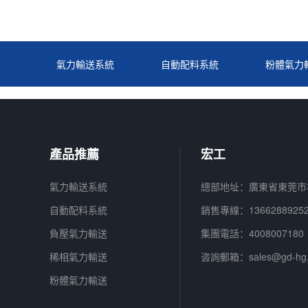
氣力輸送系統
自動配料系統
粉體氣力
產品推薦
宏工
氣力輸送系統
總部地址：廣東省東莞市
自動配料系統
銷售專線：
13662889
負壓氣力輸送
集團電話：
4008007180
稀相氣力輸送
咨詢郵箱：
sales@gd-hg
粉體氣力輸送