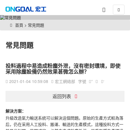
常見問題
首頁
>
常見問題
常見問題
投料過程中易造成粉塵外泄，沒有密封環境，即使
采用除塵設備仍然效果甚微怎么辦？
2021-01-04 10:59:08
宏工網絡部
字號
+
-
返回列表
解決方案：
升級改造氣力輸送系統可以解決這個問題。原始的生產方式較為落
后，仍在采用人工投料、搬運、輸送的生產模式，這種投料方式一