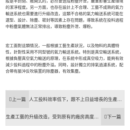
般是半封閉、敞開式的，必然會造成粉塵外泄，嚴重影響生產環境
的潔凈程度。另一方面，也存在設計上不合理、工藝不成熟的氣力
輸送系統也需要進行升級改造，這類不合格的氣力輸送系統可能在
選型、設計、除塵、密封等因素上存在問題，導致系統在投料過程
中粉塵氣體無法正常排出，導致粉塵外泄、爆粉。
宏工面對這類情況，一般根據工藝生產狀況，以及物料的具體特
性，針對性采用不同型號的氣力輸送系統。特別是真空輸送系統，
根據負壓真空氣力輸送的原理，在系統中形成真空吸力，能夠有效
減少投料過程中的粉塵外溢。同時，設計獨立的排氣過濾系統，配
合帶有脈沖反吹裝置的除塵器，有效集塵。
上一篇
人工投料效率低下，跟不上日益增長的生產需求。
生產工藝的升級改造，受到原有的廠房高度、布局、空間的限制，改造難度較大怎么辦？
下一篇